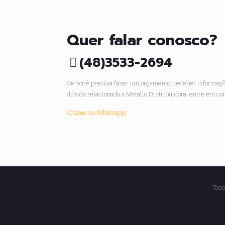
Quer falar conosco?
(48)3533-2694
Se você precisa fazer um orçamento, receber informaç
dúvida relacionado a Metallo Distribuidora, entre em co
Chame no Whatsapp!
Todo