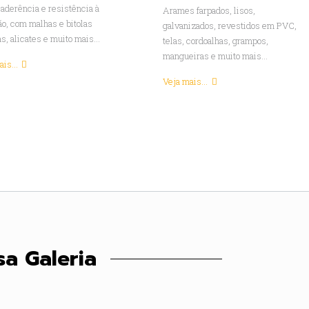
 aderência e resistência à
Arames farpados, lisos,
ão, com malhas e bitolas
galvanizados, revestidos em PVC,
s, alicates e muito mais...
telas, cordoalhas, grampos,
mangueiras e muito mais...
is...
Veja mais...
sa Galeria