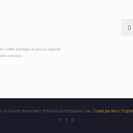
ões sobre entregas ou possui alguma
ntato conosco.
s os Direitos Reservados © Metallo Distribuidora Ltda |
Criado por Bless Digita