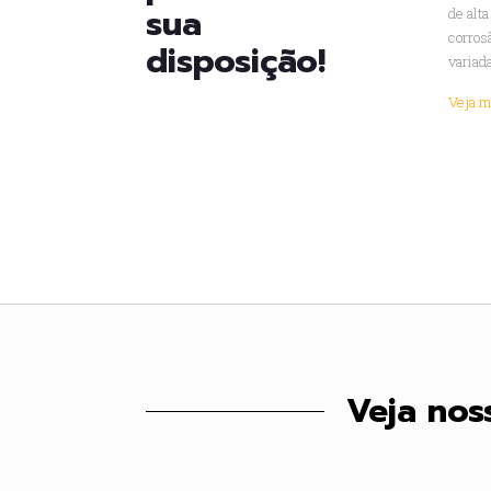
sua
de alta
corros
disposição!
variada
Veja ma
Veja nos