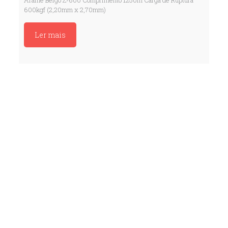
Arame Belgo Z-600 Comprimento 1250m Carga de Ruptura
600kgf (2,20mm x 2,70mm)
Ler mais