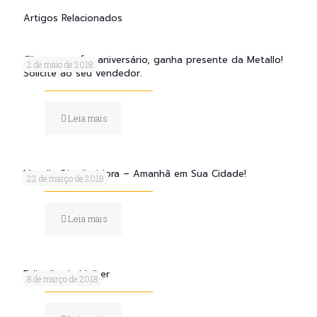
Artigos Relacionados
Cliente que faz aniversário, ganha presente da Metallo!
2 de maio de 2018
Solicite ao seu vendedor.
Leia mais
Metallo Distribuidora – Amanhã em Sua Cidade!
22 de março de 2018
Leia mais
Feliz dia da Mulher
8 de março de 2018